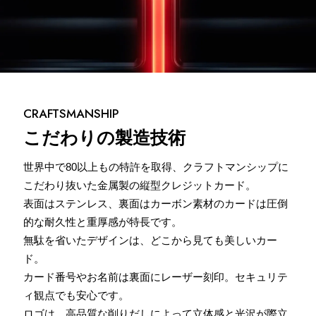
CRAFTSMANSHIP
こだわりの製造技術
世界中で80以上もの特許を取得、クラフトマンシップに
こだわり抜いた⾦属製の縦型クレジットカード。
表⾯はステンレス、裏⾯はカーボン素材のカードは圧倒
的な耐久性と重厚感が特⻑です。
無駄を省いたデザインは、どこから⾒ても美しいカー
ド。
カード番号やお名前は裏面にレーザー刻印。セキュリテ
ィ観点でも安心です。
ロゴは、⾼品質な削りだしによって⽴体感と光沢が際⽴