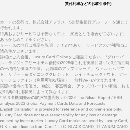
貸付利率などのお取引条件)
カードの発行は、株式会社アプラス（SBI新生銀行グループ）を通じて
行われます。
特典およびサービスは予告なく中止、 変更となる場合がございます。
あらかじめご了承ください。
サービスの内容は概要を説明したものであり、 サービスのご利用には
諸条件がございます。
詳細はご入会後、Luxury Card Onlineをご確認ください。 *グローバ
ル・ラグジュアリーホテル優待の2025年ご利用実績に基づく3泊宿泊時
の平均的な優待の価値。 お部屋のアップグレード、 ウェルカムギフ
ト、リゾート＆ダイニングクレジット、 レイトチェックアウト、アー
リーチェックイン（利用可能な場合）、 無料Wi-Fiが含まれます。
実際の優待の価値は、 施設、 客室料金、 アップグレードの有無、およ
び特典の利用状況によって異なります。
* 第３者機関発表の取扱加盟店数：©2023 The Nilson Report / RBR
analysis 2023 Global Payment Cards Data and Forecasts
English translation is provided for reference and convenience only,
Luxury Card does not take responsibility for any loss or damage
caused by inaccuracies. Luxury Card marks are used by Luxury Card,
G.K. under license from Card 1 LLC. BLACK CARD, TITANIUM CARD