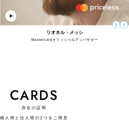
吉田正尚
メジャーリーガー
ラグジュアリーカードアンバサダー
1993年生まれ 福井県出身 32歳
MLBボストン・レッドソックス所属
メッセージ
吉田選手を広告で活用できる
LC特別プログラム
CARDS
存在の証明
個人用と法人用の2つをご用意