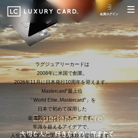
会員ログイン
ラグジュアリーカードは
2008年に米国で創業。
2026年11月に日本発行10周年を迎えます。
Mastercard
最上位
®
「World Elite
Mastercard
」を
®
™
日本で初めて採用した
金属製クレジットカードです。
常識を超えるアイデアで、
人生を最大限に充実させる体験を提供します。