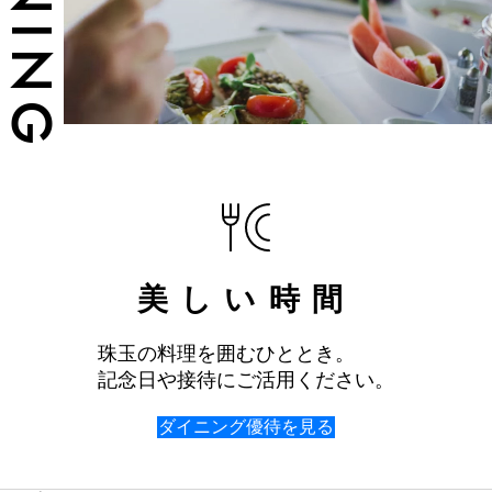
DINING
美しい時間
珠玉の料理を囲むひととき。
記念日や接待にご活用ください。
ダイニング優待を見る