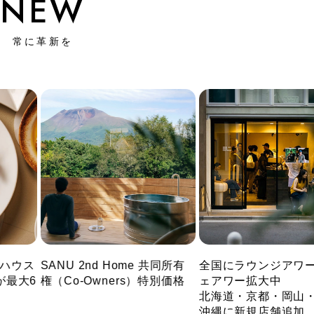
NEW
常に革新を
所有
全国にラウンジアワー/カフ
ラグジュアリーウェル
価格
ェアワー拡大中
対象ホテルスパ・ジム
北海道・京都・岡山・福岡・
ナ拡大
沖縄に新規店舗追加