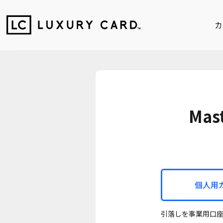
カ
Mas
個人用
引落しを事業用口