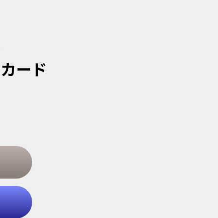
感
クカード